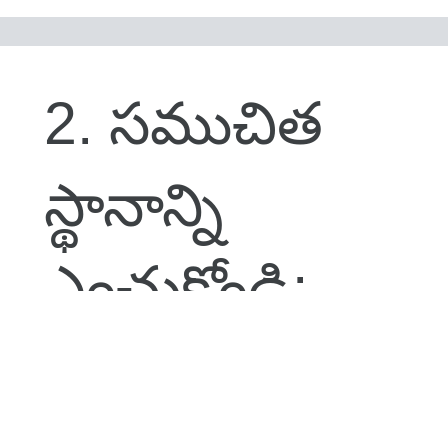
2. సముచిత
స్థానాన్ని
ఎంచుకోండి:
ముద్రించదగిన