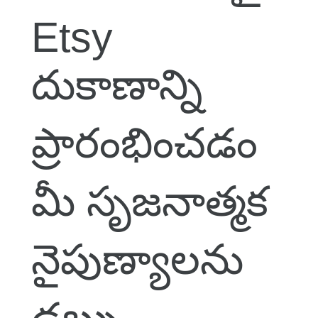
Etsy
దుకాణాన్ని
ప్రారంభించడం
మీ సృజనాత్మక
నైపుణ్యాలను
డబ్బు