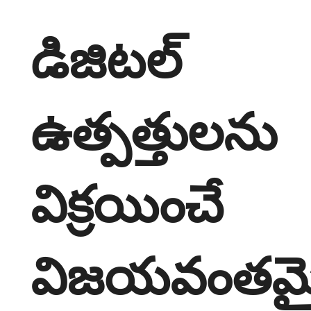
డిజిటల్
ఉత్పత్తులను
విక్రయించే
విజయవంతమ