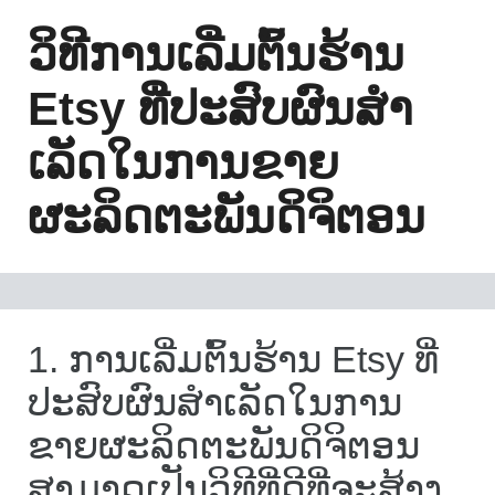
ວິທີການເລີ່ມຕົ້ນຮ້ານ
Etsy ທີ່ປະສົບຜົນສໍາ
ເລັດໃນການຂາຍ
ຜະລິດຕະພັນດິຈິຕອນ
1. ການເລີ່ມຕົ້ນຮ້ານ Etsy ທີ່
ປະສົບຜົນສໍາເລັດໃນການ
ຂາຍຜະລິດຕະພັນດິຈິຕອນ
ສາມາດເປັນວິທີທີ່ດີທີ່ຈະສ້າງ