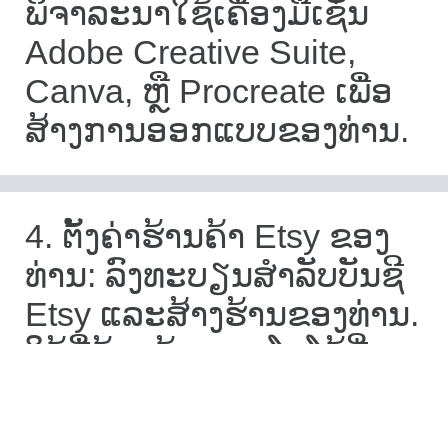
ພິຈາລະນາໃຊ້ເຄື່ອງມືເຊັ່ນ
Adobe Creative Suite,
Canva, ຫຼື Procreate ເພື່ອ
ສ້າງການອອກແບບຂອງທ່ານ.
4. ຕັ້ງຄ່າຮ້ານຄ້າ Etsy ຂອງ
ທ່ານ: ລົງທະບຽນສໍາລັບບັນຊີ
Etsy ແລະສ້າງຮ້ານຂອງທ່ານ.
ໃຊ້ຊື່ຮ້ານຄ້າ ແລະໂລໂກ້ທີ່
ສະທ້ອນເຖິງຈຸດພິເສດ ແລະ
ຕົວຕົນຂອງຍີ່ຫໍ້ຂອງທ່ານ.