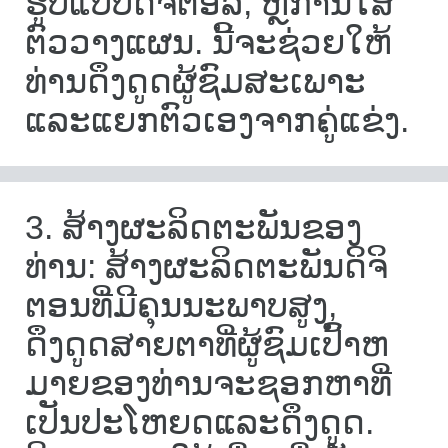
ຮູບແບບດິຈິຕອລ, ຫຼືການໃສ່
ຕົວວາງແຜນ. ນີ້ຈະຊ່ວຍໃຫ້
ທ່ານດຶງດູດຜູ້ຊົມສະເພາະ
ແລະແຍກຕົວເອງຈາກຄູ່ແຂ່ງ.
3. ສ້າງຜະລິດຕະພັນຂອງ
ທ່ານ: ສ້າງຜະລິດຕະພັນດິຈິ
ຕອນທີ່ມີຄຸນນະພາບສູງ,
ດຶງດູດສາຍຕາທີ່ຜູ້ຊົມເປົ້າຫ
ມາຍຂອງທ່ານຈະຊອກຫາທີ່
ເປັນປະໂຫຍດແລະດຶງດູດ.