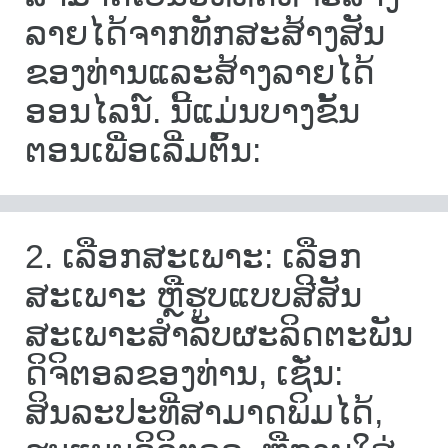
ລາຍໄດ້ຈາກທັກສະສ້າງສັນ
ຂອງທ່ານແລະສ້າງລາຍໄດ້
ອອນໄລນ໌. ນີ້ແມ່ນບາງຂັ້ນ
ຕອນເພື່ອເລີ່ມຕົ້ນ:
2. ເລືອກສະເພາະ: ເລືອກ
ສະເພາະ ຫຼືຮູບແບບສີສັນ
ສະເພາະສຳລັບຜະລິດຕະພັນ
ດິຈິຕອລຂອງທ່ານ, ເຊັ່ນ:
ສິນລະປະທີ່ສາມາດພິມໄດ້,