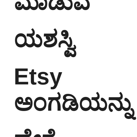
ಮಾಡುವ
ಯಶಸ್ವಿ
Etsy
ಅಂಗಡಿಯನ್ನು