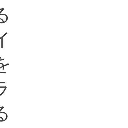
る
イ
を
ラ
る