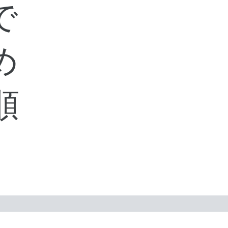
で
め
順
。