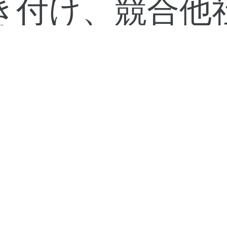
き付け、競合他
との差別化を図
ことができます
3. 製品を作成する