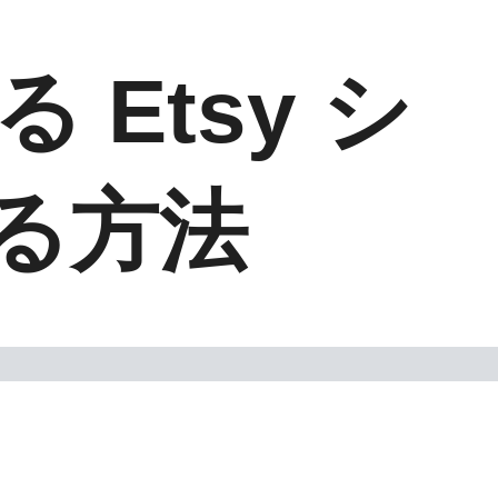
Etsy シ
る方法