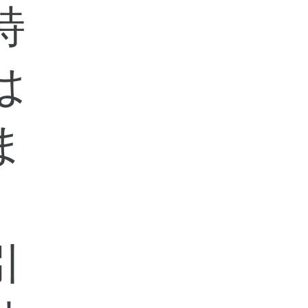
特
は
ま
、
引