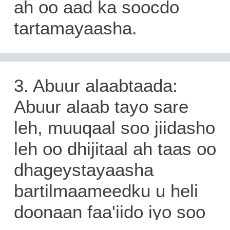
ah oo aad ka soocdo
tartamayaasha.
3. Abuur alaabtaada:
Abuur alaab tayo sare
leh, muuqaal soo jiidasho
leh oo dhijitaal ah taas oo
dhageystayaasha
bartilmaameedku u heli
doonaan faa'iido iyo soo