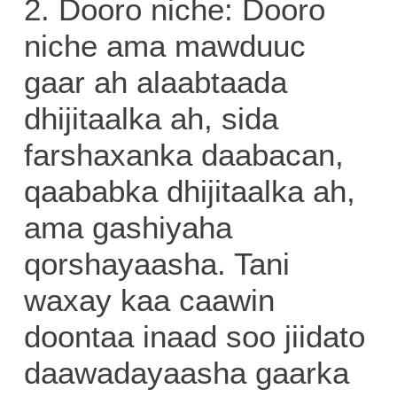
2. Dooro niche: Dooro
niche ama mawduuc
gaar ah alaabtaada
dhijitaalka ah, sida
farshaxanka daabacan,
qaababka dhijitaalka ah,
ama gashiyaha
qorshayaasha. Tani
waxay kaa caawin
doontaa inaad soo jiidato
daawadayaasha gaarka