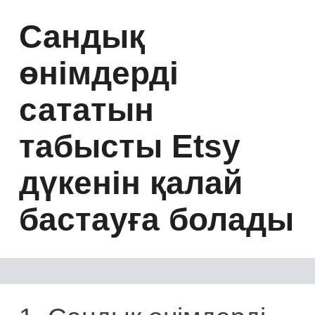
Сандық
өнімдерді
сататын
табысты Etsy
дүкенін қалай
бастауға болады