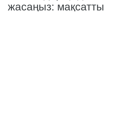
жасаңыз: мақсатты
аудиторияңыз
пайдалы және
тартымды деп
табатын жоғары
сапалы, көрнекі
цифрлық өнімдерді
жасаңыз. Дизайн
жасау үшін Adobe
Creative Suite, Canva
немесе Procreate