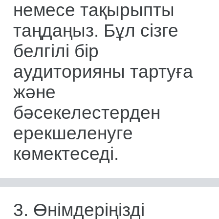
немесе тақырыпты
таңдаңыз. Бұл сізге
белгілі бір
аудиторияны тартуға
және
бәсекелестерден
ерекшеленуге
көмектеседі.
3. Өнімдеріңізді