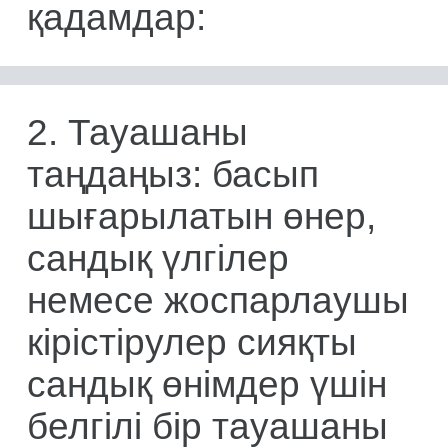
қадамдар:
2. Тауашаны
таңдаңыз: басып
шығарылатын өнер,
сандық үлгілер
немесе жоспарлаушы
кірістірулер сияқты
сандық өнімдер үшін
белгілі бір тауашаны