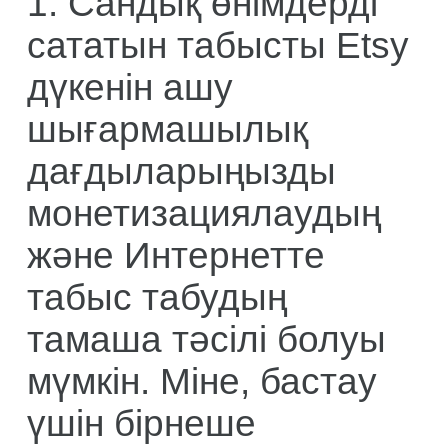
1. Сандық өнімдерді
сататын табысты Etsy
дүкенін ашу
шығармашылық
дағдыларыңызды
монетизациялаудың
және Интернетте
табыс табудың
тамаша тәсілі болуы
мүмкін. Міне, бастау
үшін бірнеше