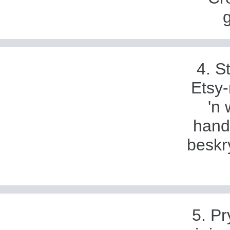
4. S
Etsy-
'n 
hand
beskr
5. Pr