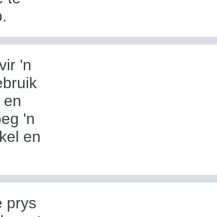
.
ir 'n
ebruik
s en
eg 'n
kel en
e prys