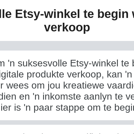
e Etsy-winkel te begin 
verkoop
m 'n suksesvolle Etsy-winkel te 
igitale produkte verkoop, kan 'n
r wees om jou kreatiewe vaard
dien en 'n inkomste aanlyn te v
ier is 'n paar stappe om te begi