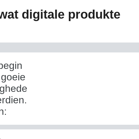
wat digitale produkte
begin
 goeie
ighede
erdien.
n: