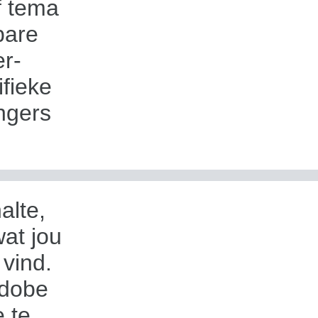
of tema
bare
er-
ifieke
ngers
alte,
wat jou
 vind.
Adobe
 te