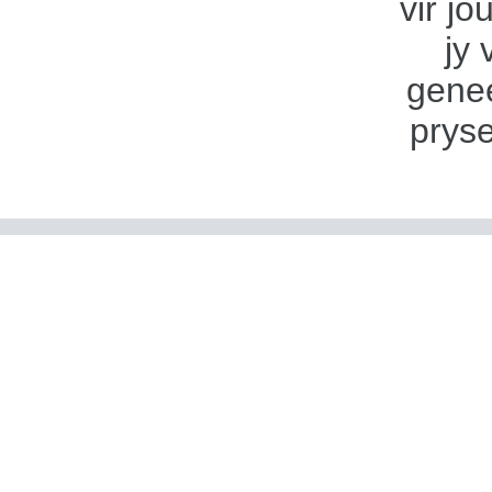
vir jo
jy 
genee
pryse
6. Sk
besk
wat 
produ
of m