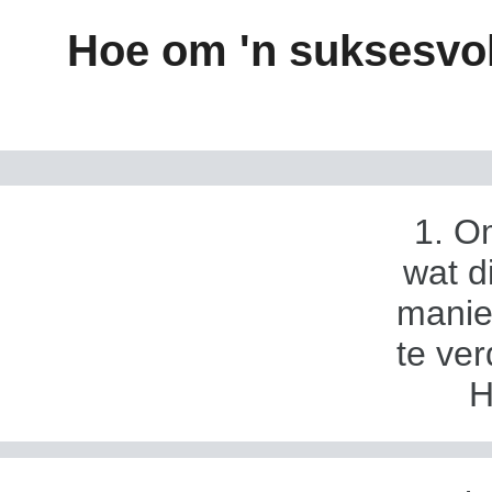
Hoe om 'n suksesvoll
1. O
wat d
manie
te ver
H