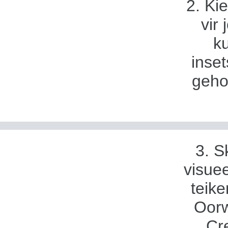
2. Kie
vir
ku
inset
geho
3. S
visuee
teike
Oorw
Cr