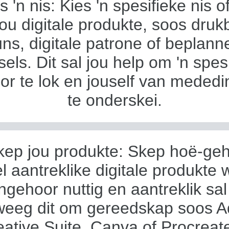
s 'n nis: Kies 'n spesifieke nis 
 jou digitale produkte, soos druk
ns, digitale patrone of beplann
sels. Dit sal jou help om 'n spes
or te lok en jouself van mededi
te onderskei.
kep jou produkte: Skep hoë-geh
l aantreklike digitale produkte 
ngehoor nuttig en aantreklik sal
eeg dit om gereedskap soos 
eative Suite, Canva of Procreate