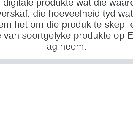
u digitale produkte wat die waa
verskaf, die hoeveelheid tyd wat
m het om die produk te skep, 
 van soortgelyke produkte op E
ag neem.
ep 'n sterk produklys: Skryf duid
rywende titels en produkbeskry
die unieke kenmerke van jou dig
kte uitlig. Gebruik hoë-gehalte 
ockups om jou ontwerpe ten to
stel.