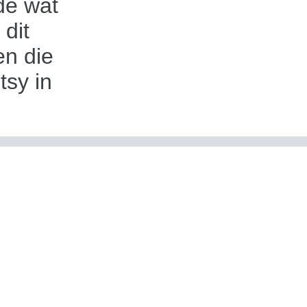
rde wat
 dit
en die
tsy in
elike,
wings
itale
foto's
on te