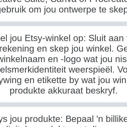
gebruik om jou ontwerpe te skep
tel jou Etsy-winkel op: Sluit aan v
rekening en skep jou winkel. G
winkelnaam en -logo wat jou ni
elsmerkidentiteit weerspieël. Vo
ywing en etikette by wat jou win
produkte akkuraat beskryf.
ys jou produkte: Bepaal 'n billik