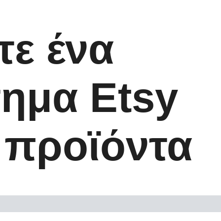
τε ένα
τημα Etsy
 προϊόντα