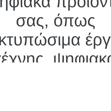
ηφιακά προϊόν
σας, όπως
κτυπώσιμα έρ
τέχνης, ψηφιακ
μοτίβα ή ένθετ
χεδιασμού. Αυ