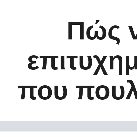
Πώς ν
επιτυχημ
που πουλ