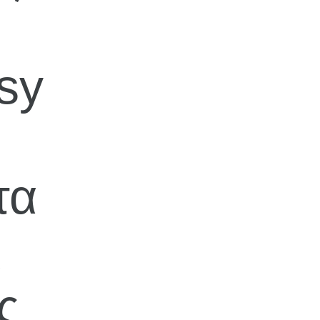
sy
τα
ι
ς