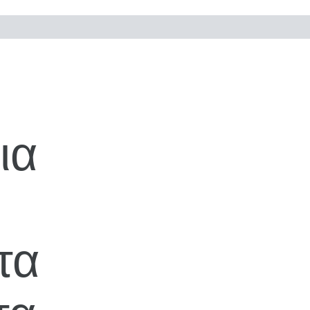
ια
τα