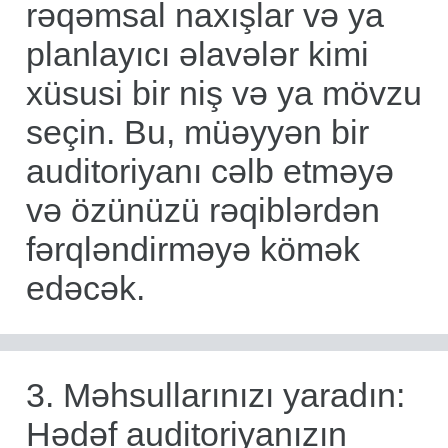
rəqəmsal naxışlar və ya
planlayıcı əlavələr kimi
xüsusi bir niş və ya mövzu
seçin. Bu, müəyyən bir
auditoriyanı cəlb etməyə
və özünüzü rəqiblərdən
fərqləndirməyə kömək
edəcək.
3. Məhsullarınızı yaradın:
Hədəf auditoriyanızın