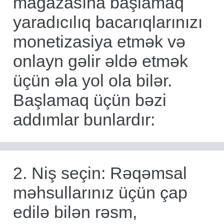
mağazasına başlamaq
yaradıcılıq bacarıqlarınızı
monetizasiya etmək və
onlayn gəlir əldə etmək
üçün əla yol ola bilər.
Başlamaq üçün bəzi
addımlar bunlardır:
2. Niş seçin: Rəqəmsal
məhsullarınız üçün çap
edilə bilən rəsm,