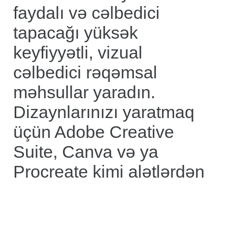
faydalı və cəlbedici
tapacağı yüksək
keyfiyyətli, vizual
cəlbedici rəqəmsal
məhsullar yaradın.
Dizaynlarınızı yaratmaq
üçün Adobe Creative
Suite, Canva və ya
Procreate kimi alətlərdən
istifadə etməyi düşünün.