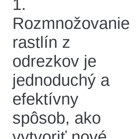
1.
Rozmnožovanie
rastlín z
odrezkov je
jednoduchý a
efektívny
spôsob, ako
vytvoriť nové