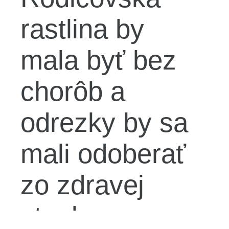
rastlina by
mala byť bez
chorôb a
odrezky by sa
mali odoberať
zo zdravej
stonky.