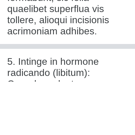
quaelibet superflua vis
tollere, alioqui incisionis
acrimoniam adhibes.
5. Intinge in hormone
radicando (libitum):
Quaedam plantae ex
hormone eradicatione
prodesse possunt ad
incrementum radicis
promovendum. Fundum