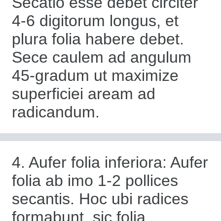
Secatio esse debet circiter
4-6 digitorum longus, et
plura folia habere debet.
Sece caulem ad angulum
45-gradum ut maximize
superficiei aream ad
radicandum.
4. Aufer folia inferiora: Aufer
folia ab imo 1-2 pollices
secantis. Hoc ubi radices
formabunt, sic folia