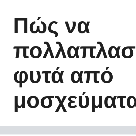
Πώς να
πολλαπλασ
φυτά από
μοσχεύματ