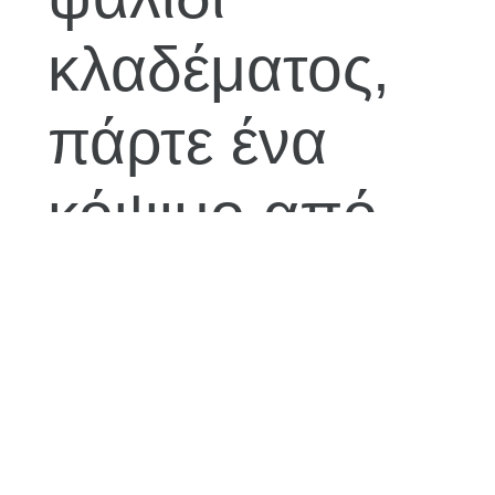
κλαδέματος,
πάρτε ένα
κόψιμο από
το στέλεχος
του φυτού. Το
κόψιμο