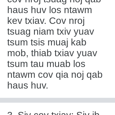
haus huv los ntawm
kev txiav. Cov nroj
tsuag niam txiv yuav
tsum tsis muaj kab
mob, thiab txiav yuav
tsum tau muab los
ntawm cov qia noj qab
haus huv.