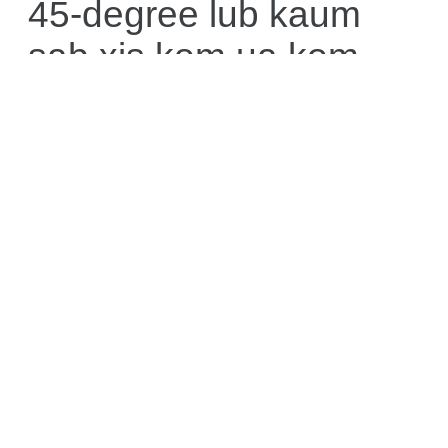
45-degree lub kaum
sab xis kom ua kom
qhov chaw loj tshaj
plaws rau kev cog
qoob loo.
4. Tshem cov nplooj
qis: Tshem tawm cov
nplooj hauv qab 1-2
ntiv tes ntawm qhov