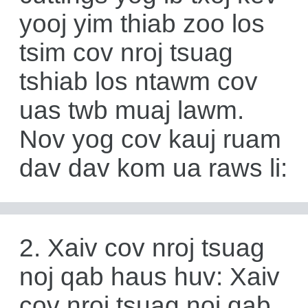
yooj yim thiab zoo los
tsim cov nroj tsuag
tshiab los ntawm cov
uas twb muaj lawm.
Nov yog cov kauj ruam
dav dav kom ua raws li:
2. Xaiv cov nroj tsuag
noj qab haus huv: Xaiv
cov nroj tsuag noj qab