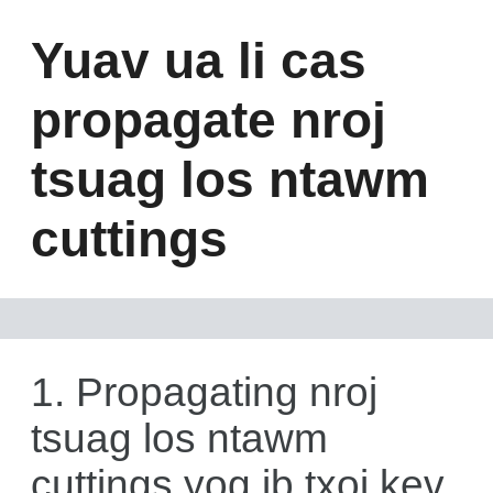
Yuav ua li cas
propagate nroj
tsuag los ntawm
cuttings
1. Propagating nroj
tsuag los ntawm
cuttings yog ib txoj kev