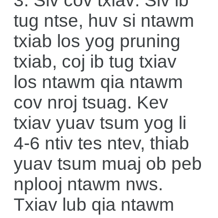
3. Siv cov txiav: Siv ib
tug ntse, huv si ntawm
txiab los yog pruning
txiab, coj ib tug txiav
los ntawm qia ntawm
cov nroj tsuag. Kev
txiav yuav tsum yog li
4-6 ntiv tes ntev, thiab
yuav tsum muaj ob peb
nplooj ntawm nws.
Txiav lub qia ntawm