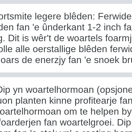
ortsmite legere blêden: Ferwide
den fan 'e ûnderkant 1-2 inch fa
g. Dit is wêr't de woartels foarm
olle alle oerstallige blêden ferwi
 oars de enerzjy fan 'e snoek br
Dip yn woartelhormoan (opsjone
on planten kinne profitearje fan
oartelhormoan om te helpen by 
foarderjen fan woartelgroei. Dip