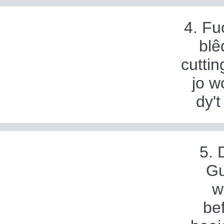
4. Fu
blê
cuttin
jo w
dy't
5. 
Gu
w
be