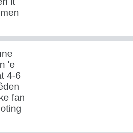
n it
mmen
inne
n 'e
t 4-6
lêden
ke fan
ooting