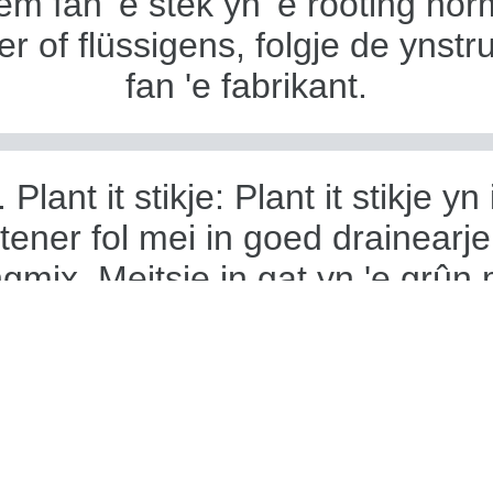
em fan 'e stek yn' e rooting ho
r of flüssigens, folgje de ynstr
fan 'e fabrikant.
. Plant it stikje: Plant it stikje yn 
tener fol mei in goed drainearj
ngmix. Meitsje in gat yn 'e grûn 
r, ynfoegje de snie yn' e grûn, e
de boaiem der omhinne.
Wetter it snoeien: Wetter it sno