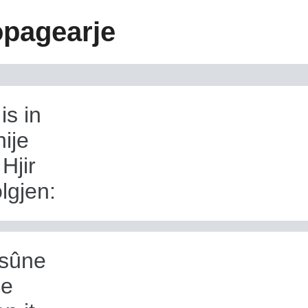
opagearje
is in
ije
Hjir
lgjen:
 sûne
De