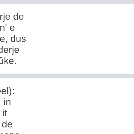
rje de
n' e
je, dus
derje
ûke.
el):
 in
it
 de