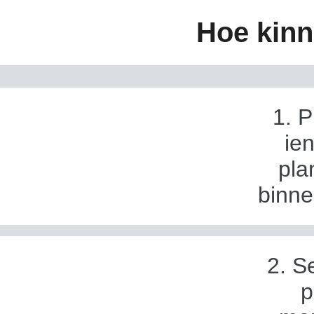
Hoe kinn
1. P
ien
pla
binne
2. S
p