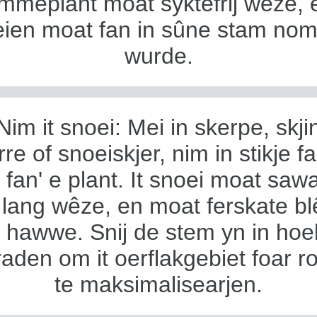
meplant moat syktefrij wêze, e
eien moat fan in sûne stam no
wurde.
Nim it snoei: Mei in skerpe, skj
irre of snoeiskjer, nim in stikje fa
fan' e plant. It snoei moat sawa
 lang wêze, en moat ferskate b
 hawwe. Snij de stem yn in hoe
aden om it oerflakgebiet foar r
te maksimalisearjen.