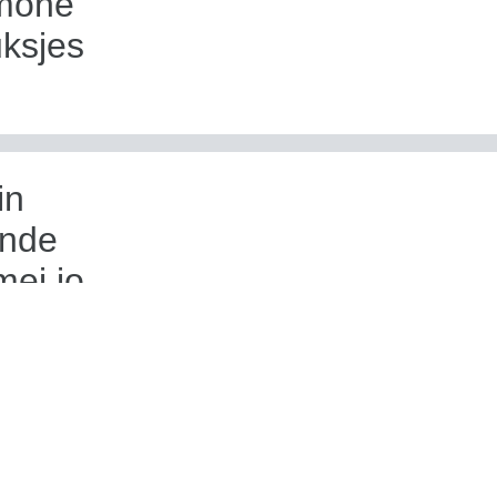
rmone
uksjes
in
ende
mei jo
n fêst
eien