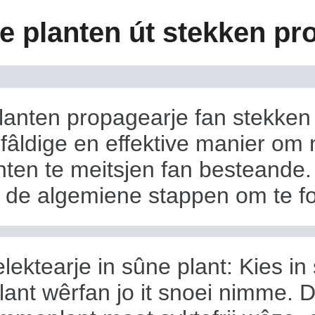
e planten út stekken pr
lanten propagearje fan stekken 
fâldige en effektive manier om n
nten te meitsjen fan besteande. 
 de algemiene stappen om te fo
elektearje in sûne plant: Kies in
lant wêrfan jo it snoei nimme. 