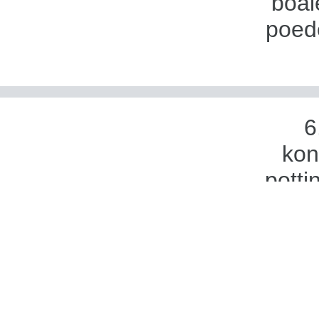
boai
poede
6
kon
potti
finge
7. 