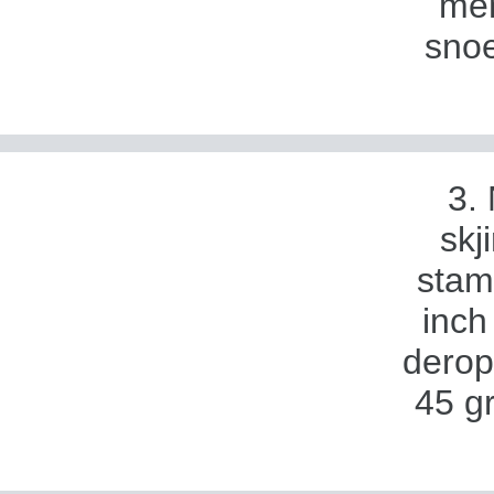
mem
sno
3. 
skj
stam 
inch
derop
45 gr