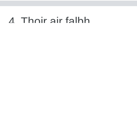
4. Thoir air falbh
duilleagan nas ìsle:
Thoir air falbh na
duilleagan bhon bhonn
1-2 òirleach den
ghearradh. Seo far am
bi na freumhaichean a
'cruthachadh, agus mar
sin tha thu airson