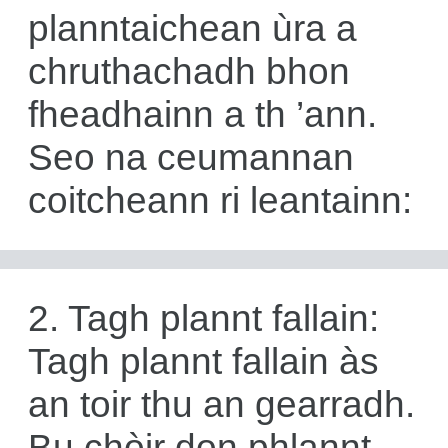
planntaichean ùra a
chruthachadh bhon
fheadhainn a th ’ann.
Seo na ceumannan
coitcheann ri leantainn:
2. Tagh plannt fallain:
Tagh plannt fallain às
an toir thu an gearradh.
Bu chòir don phlannt