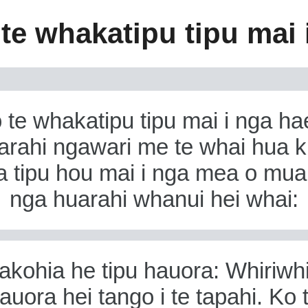
te whakatipu tipu mai 
 te whakatipu tipu mai i nga h
arahi ngawari me te whai hua ki
 tipu hou mai i nga mea o mua
nga huarahi whanui hei whai:
pakohia he tipu hauora: Whiriwhi
hauora hei tango i te tapahi. Ko t