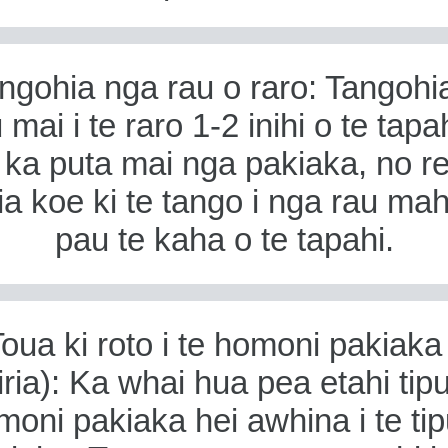
angohia nga rau o raro: Tangohi
 mai i te raro 1-2 inihi o te tapah
 ka puta mai nga pakiaka, no re
ia koe ki te tango i nga rau ma
pau te kaha o te tapahi.
Toua ki roto i te homoni pakiaka
ria): Ka whai hua pea etahi tipu
moni pakiaka hei awhina i te tip