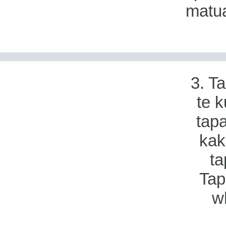
matua
3. T
te k
tapa
kaka
ta
Tap
w