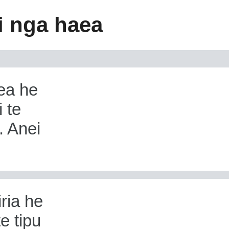
i nga haea
aea he
 te
. Anei
ria he
e tipu