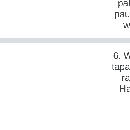
pak
pau
w
6. 
tapa
r
Ha
maih
k