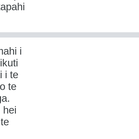
tapahi
ahi i
ikuti
 i te
 o te
ga.
 hei
te