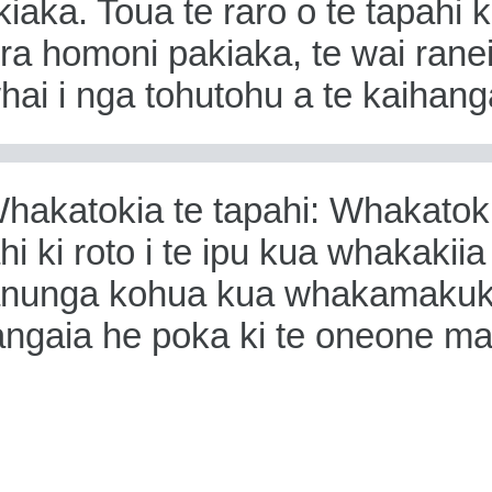
iaka. Toua te raro o te tapahi k
ra homoni pakiaka, te wai ranei
hai i nga tohutohu a te kaihang
Whakatokia te tapahi: Whakatoki
hi ki roto i te ipu kua whakakiia 
anunga kohua kua whakamakuk
ngaia he poka ki te oneone ma
ao, ka kuhu i te tapahi ki te on
a whakamau i te oneone huri no