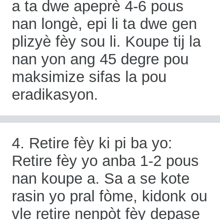
a ta dwe apeprè 4-6 pous
nan longè, epi li ta dwe gen
plizyè fèy sou li. Koupe tij la
nan yon ang 45 degre pou
maksimize sifas la pou
eradikasyon.
4. Retire fèy ki pi ba yo:
Retire fèy yo anba 1-2 pous
nan koupe a. Sa a se kote
rasin yo pral fòme, kidonk ou
vle retire nenpòt fèy depase