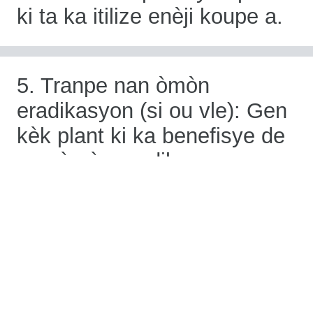
ki ta ka itilize enèji koupe a.
5. Tranpe nan òmòn
eradikasyon (si ou vle): Gen
kèk plant ki ka benefisye de
yon òmòn eradikasyon pou
ede ankouraje kwasans
rasin. Tranpe anba a nan
koupe a nan poud nan òmòn
eradikasyon oswa likid, swiv
enstriksyon manifakti a.