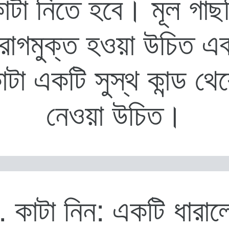
াটা নিতে হবে। মূল গাছ
োগমুক্ত হওয়া উচিত এ
াটা একটি সুস্থ কান্ড থে
নেওয়া উচিত।
. কাটা নিন: একটি ধারাল