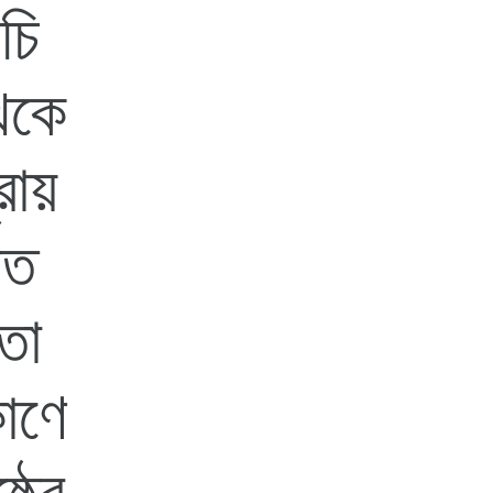
ঁচি
থেকে
ায়
িত
তা
োণে
্ঠের