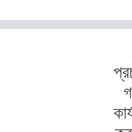
প্র
গ
কা