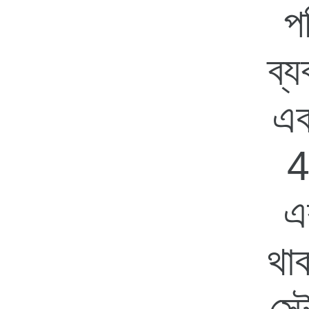
পর
ব্য
এক
4
এ
থা
স্ট