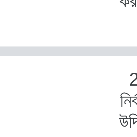
কর
2
নির
উদ