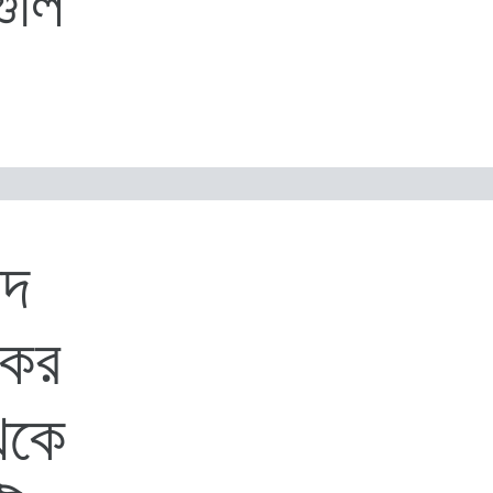
ুলি
িদ
্যকর
েকে