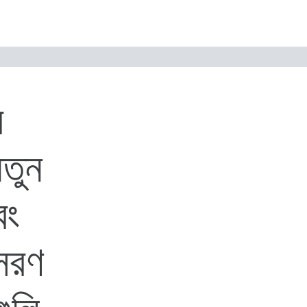
র
নতুন
বং
সরণ