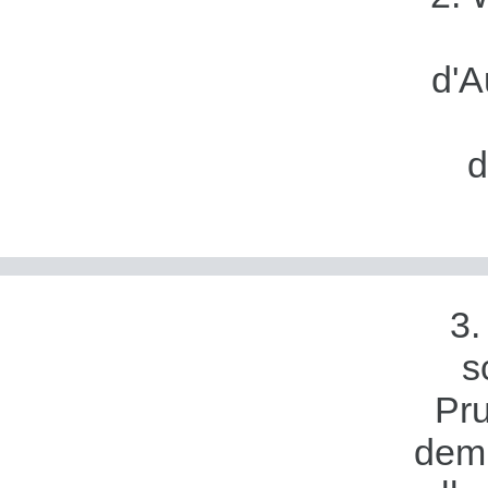
d'A
d
3.
s
Pru
dem 