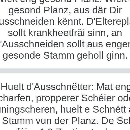
gesond Planz, aus där Dir
usschneiden kënnt. D'Elterep
sollt krankheetfräi sinn, an
'Ausschneiden sollt aus eng
gesonde Stamm geholl ginn.
 Huelt d'Ausschnëtter: Mat en
charfen, propperer Schéier od
ningscheren, huelt e Schnëtt
Stamm vun der Planz. De Sc