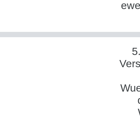
ewe
5
Ver
Wue
Flës