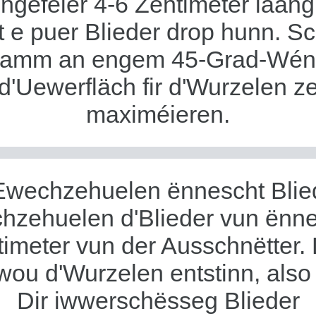
ongeféier 4-6 Zentimeter laang
lt e puer Blieder drop hunn. S
tamm an engem 45-Grad-Wénke
d'Uewerfläch fir d'Wurzelen z
maximéieren.
Ewechzehuelen ënnescht Blie
hzehuelen d'Blieder vun ënne
imeter vun der Ausschnëtter.
wou d'Wurzelen entstinn, also 
Dir iwwerschësseg Blieder