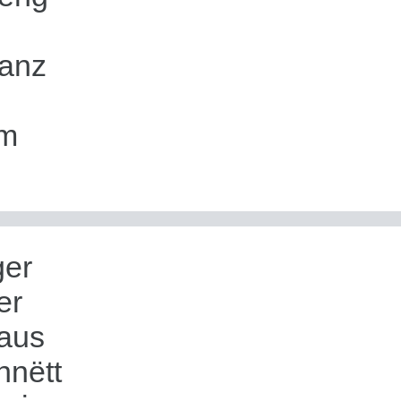
lanz
em
ger
er
 aus
hnëtt