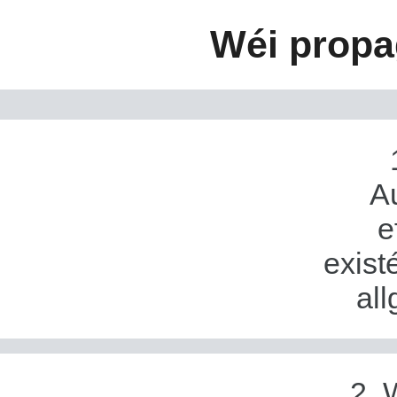
Wéi propa
A
e
exist
all
2. 