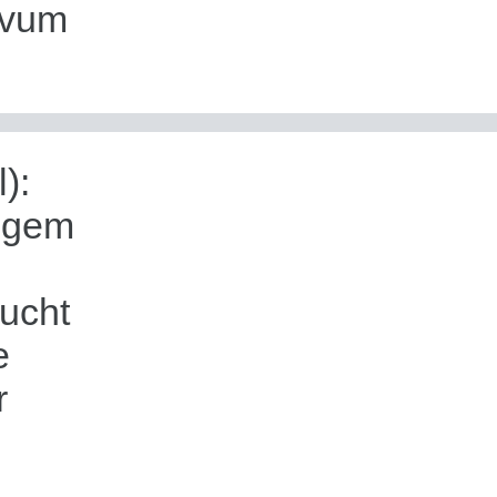
 vum
):
ngem
e
ucht
e
r
e vum