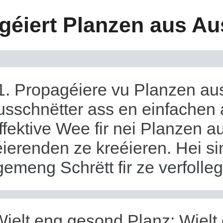
géiert Planzen aus Au
1. Propagéiere vu Planzen au
usschnëtter ass en einfachen 
ffektive Wee fir nei Planzen a
éierenden ze kreéieren. Hei si
gemeng Schrëtt fir ze verfolle
Wielt eng gesond Planz: Wielt