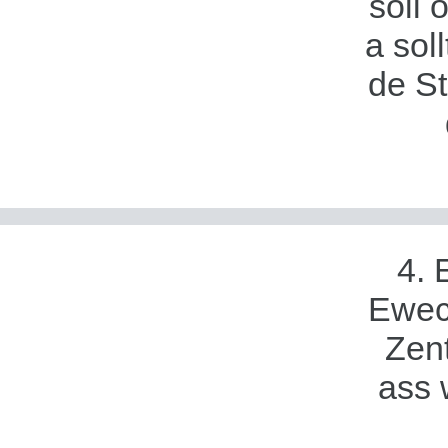
soll 
a sol
de S
4. 
Ewec
Zent
ass 