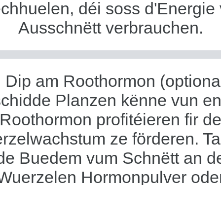
chhuelen, déi soss d'Energie
Ausschnëtt verbrauchen.
. Dip am Roothormon (optional
schidde Planzen kënne vun e
Roothormon profitéieren fir d
rzelwachstum ze förderen. Ta
de Buedem vum Schnëtt an d
Wuerzelen Hormonpulver ode
segkeet, no den Instruktioun
Hiersteller.