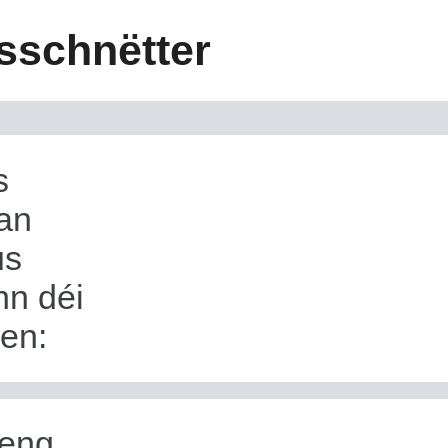
sschnëtter
s
an
us
nn déi
gen:
 eng