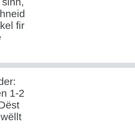
 sinn,
chneid
l fir
e
der:
n 1-2
 Dëst
wëllt